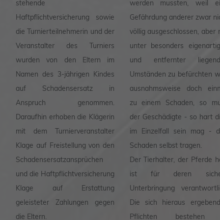
stehende
werden mussten, weil e
Haftpflichtversicherung sowie
Gefährdung anderer zwar ni
die Turnierteilnehmerin und der
völlig ausgeschlossen, aber 
Veranstalter des Turniers
unter besonders eigenarti
wurden von den Eltern im
und entfernter liegend
Namen des 3-jährigen Kindes
Umständen zu befürchten w
auf Schadensersatz in
ausnahmsweise doch ein
Anspruch genommen.
zu einem Schaden, so m
Daraufhin erhoben die Klägerin
der Geschädigte - so hart d
mit dem Turnierveranstalter
im Einzelfall sein mag - 
Klage auf Freistellung von den
Schaden selbst tragen.
Schadensersatzansprüchen
Der Tierhalter, der Pferde hä
und die Haftpflichtversicherung
ist für deren siche
Klage auf Erstattung
Unterbringung verantwortli
geleisteter Zahlungen gegen
Die sich hieraus ergeben
die Eltern.
Pflichten bestehen 