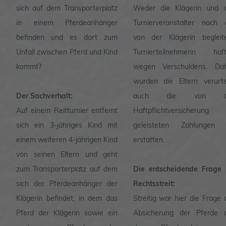
sich auf dem Transporterplatz
Weder die Klägerin und 
in einem Pferdeanhänger
Turnierveranstalter noch 
befinden und es dort zum
von der Klägerin begleit
Unfall zwischen Pferd und Kind
Turnierteilnehmerin haf
kommt?
wegen Verschuldens. Da
wurden die Eltern verurtei
Der Sachverhalt:
auch die von d
Auf einem Reitturnier entfernt
Haftpflichtversicherung
sich ein 3-jähriges Kind mit
geleisteten Zahlungen 
einem weiteren 4-jährigen Kind
erstatten.
von seinen Eltern und geht
zum Transporterplatz auf dem
Die entscheidende Frage
sich der Pferdeanhänger der
Rechtsstreit:
Klägerin befindet, in dem das
Streitig war hier die Frage 
Pferd der Klägerin sowie ein
Absicherung der Pferde 