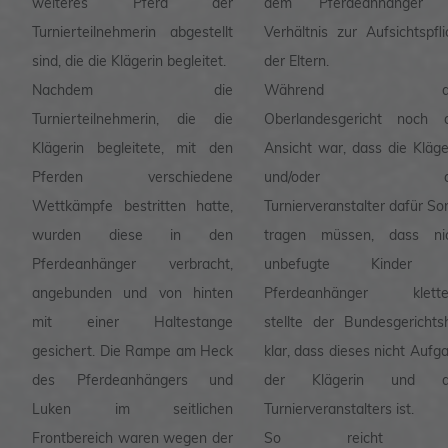
weiteres Pferd der
dem Pferdeanhänger 
Turnierteilnehmerin abgestellt
Verhältnis zur Aufsichtspfli
sind, die die Klägerin begleitet.
der Eltern.
Nachdem die
Während da
Turnierteilnehmerin, die die
Oberlandesgericht noch 
Klägerin begleitete, mit den
Ansicht war, dass die Kläge
Pferden verschiedene
und/oder de
Wettkämpfe bestritten hatte,
Turnierveranstalter dafür So
wurden diese in den
tragen müssen, dass ni
Pferdeanhänger verbracht,
unbefugte Kinder 
angebunden und von hinten
Pferdeanhänger kletter
mit einer Haltestange
stellte der Bundesgerichts
gesichert. Die Rampe am Heck
klar, dass dieses nicht Aufg
des Pferdeanhängers und
der Klägerin und d
Luken im seitlichen
Turnierveranstalters ist.
Frontbereich waren wegen der
So reicht e