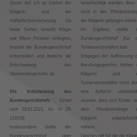
Quote auf 1/3 zu Lasten der
beaufsichtigt werden, dass 
Klägerin und der
nicht in den Pferdeanhän
Haftpflichtversicherung. Da
der Klägerin gelangen könne
beide Seiten, sowohl Kläger
Im Ergebnis stellte d
wie Eltern Revision einlegten,
Bundesgerichtshof (für a
musste der Bundesgerichtshof
Turnierveranstalter) klar:
entscheiden und änderte die
Entgegen der Auffassung 
Entscheidung des
Berufungsgerichts hätten 
Oberlandesgerichts ab.
Klägerin und d
Turnierveranstalter nicht du
Die Entscheidung des
eine Aufsicht sicherstel
Bundesgerichtshofs
(Urteil
müssen, dass sich Kinder ni
vom 19.01.2021, Az. VI ZR
dem Pferdeanhänger d
210/18):
Klägerin unbeaufsichti
Insbesondere stellte der
nähern.
Bundesgerichtshof aber
Gleiches gilt für die die Kläge