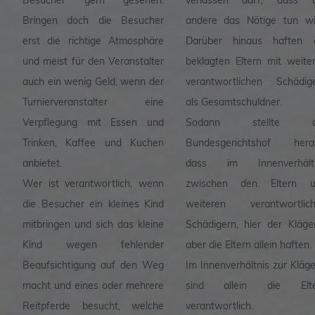
Besucher gern gesehen.
verlassen darf, dass d
Bringen doch die Besucher
andere das Nötige tun wi
erst die richtige Atmosphäre
Darüber hinaus haften 
und meist für den Veranstalter
beklagten Eltern mit weite
auch ein wenig Geld, wenn der
verantwortlichen Schädig
Turnierveranstalter eine
als Gesamtschuldner.
Verpflegung mit Essen und
Sodann stellte d
Trinken, Kaffee und Kuchen
Bundesgerichtshof hera
anbietet.
dass im Innenverhältn
Wer ist verantwortlich, wenn
zwischen den Eltern u
die Besucher ein kleines Kind
weiteren verantwortlic
mitbringen und sich das kleine
Schädigern, hier der Kläger
Kind wegen fehlender
aber die Eltern allein haften.
Beaufsichtigung auf den Weg
Im Innenverhältnis zur Kläge
macht und eines oder mehrere
sind allein die Elte
Reitpferde besucht, welche
verantwortlich.