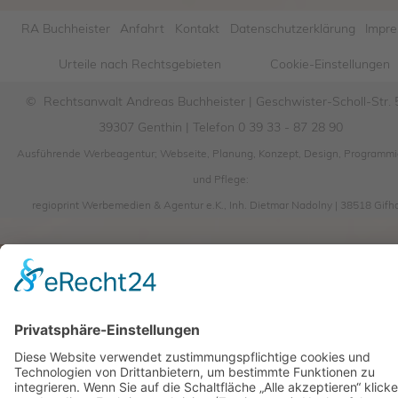
RA Buchheister
Anfahrt
Kontakt
Datenschutzerklärung
Impr
Urteile nach Rechtsgebieten
Cookie-Einstellungen
© Rechtsanwalt Andreas Buchheister | Geschwister-Scholl-Str. 5
39307 Genthin | Telefon 0 39 33 - 87 28 90
Ausführende Werbeagentur; Webseite, Planung, Konzept, Design, Programm
und Pflege:
regioprint Werbemedien & Agentur e.K., Inh. Dietmar Nadolny | 38518 Gifh