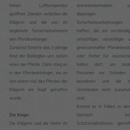
hohen Lufttemperatur
anerkanntermaßen au
geöffnet. Danach verließen die
diejenigen
Klägerin und die von ihr
Sicherheitsvorkehrungen
begleitete Turnierteilnehmerin
treffen, die ein verständig
den Pferdeanhänger.
umsichtiger, vorsichtiger 
Zunächst fütterte das 3-jährige
gewissenhafter Pferdebesit
Kind der Beklagten von außen
oder Reiter für ausreich
eines der Pferde. Dann stieg es
halten darf, um ande
in den Pferdeanhänger, wo es
Personen vor Schäden 
von einem Huf des Pferdes der
bewahren und die d
Klägerin am Kopf getroffen
Umständen nach zuzumut
wurde.
sind.
Kommt es in Fällen, in de
Die Klage:
hiernach kei
Die Klägerin und die hinter ihr
Schutzmaßnahmen getrof