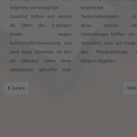
folgendes vorneweg klar:
begleitende
Zunächst haften erst einmal
Turnierteilnehmerin. A
die Eltern des 3-jährigen
diese musste kei
Kindes wegen
Vorkehrungen treffen, um
Aufsichtspflichtverletzung und
verhindern, dass sich Kinder
zwar beide Elternteile, da sich
den Pferdeanhänger d
ein Elternteil, wenn keine
Klägerin begeben.
Absprachen getroffen sind,
Vorheriger Beitrag: Der Junghengst auf der Koppel schwer verletz
Nächs
Zurück
Weit