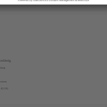
zulässig.
atung
 einem
 42/16).