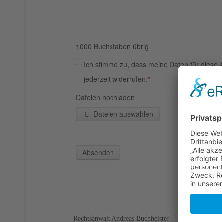
1000
Buchstaben übrig
Ich stimme zu, dass meine Daten für diese 
jederzeit widerrufen.
*
Dateien hochladen
Dateien auswählen
Absenden
Rechtsanwalt Andreas Buchheister