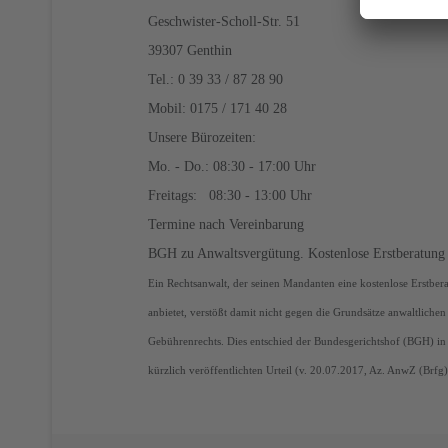
Geschwister-Scholl-Str. 51
39307 Genthin
Tel.: 0 39 33 / 87 28 90
Mobil: 0175 / 171 40 28
Unsere Bürozeiten:
Mo. - Do.: 08:30 - 17:00 Uhr
Freitags: 08:30 - 13:00 Uhr
Termine nach Vereinbarung
BGH zu Anwaltsvergütung. Kos­ten­lose Erst­be­ra­tung 
Ein Rechtsanwalt, der seinen Mandanten eine kostenlose Erstber
anbietet, verstößt damit nicht gegen die Grundsätze anwaltlichen
Gebührenrechts. Dies entschied der Bundesgerichtshof (BGH) in
kürzlich veröffentlichten Urteil (v. 20.07.2017, Az. AnwZ (Brfg)