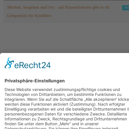
Beiträge
Alkohol, Ausgehen und Sex - auf Klassenfahrten gibt es oft
10
Gelegenheit für Konflikte
RA Buchheister
Anfahrt
Kontakt
Datenschutzerklärung
Impre
Urteile nach Rechtsgebieten
Cookie-Einstellungen
© Rechtsanwalt Andreas Buchheister | Geschwister-Scholl-Str. 51 | 393
Genthin | Telefon 0 39 33 - 87 28 90
Ausführende Werbeagentur; Webseite, Planung, Konzept, Design, Programmierung und P
regioprint Werbemedien & Agentur e.K., Inh. Dietmar Nadolny | 38518 Gifhorn